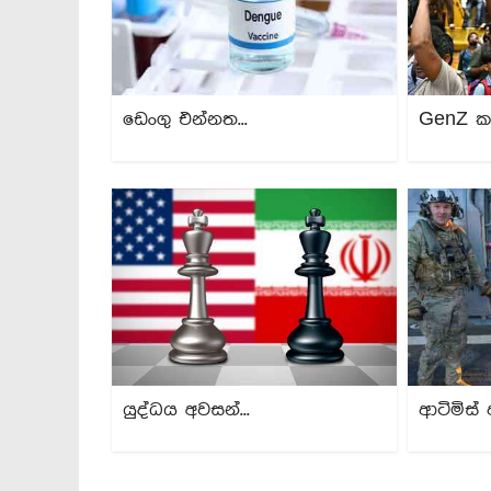
ඩෙංගු එන්නත...
GenZ ක
යුද්ධය අවසන්...
ආටිමිස් 