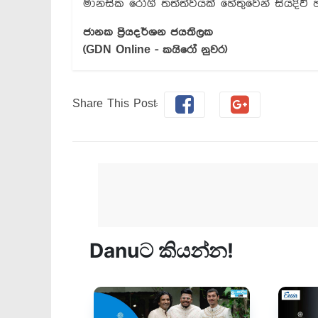
මානසික රෝගී තත්ත්වයක් හේතුවෙන් සියදිව
ජානක ප්‍රියදර්ශන ජයතිලක
(GDN Online - කයිරෝ නුවර)
Share This Post: