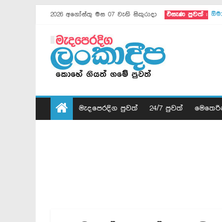
2026 අගෝස්තු මස 07 වැනි සිකුරාදා
එසැණ පුවත් :
ඕම
ඊශ්
මො
සා
ඇම
ඉරා
ගාස
ඊජි
ගාස
මැදපෙරදිග පුවත්
24/7 පුවත්
මෙතෙරි
පුට