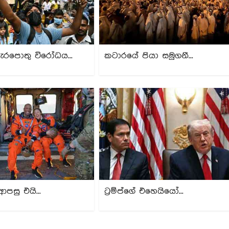
ැරපොතු විරෝධය...
කටාරයේ පියා සමුගනී...
ආපසු එයි...
ට්‍රම්ප්ගේ එහෙයියෝ...