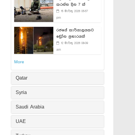
කරන්න දින 7 ක්
15 මාර්තු 2026 05:57
pm
රජයේ කාර්යාලයකට
ඩ්‍රෝන ප්‍රහාරයක්
12 මාර්තු 2026 08:09
am
More
Qatar
Syria
Saudi Arabia
UAE