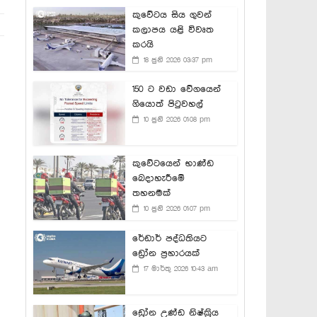
කුවේටය සිය ගුවන්
කලාපය යළි විවෘත
කරයි
18 ජුනි 2026 03:37 pm
150 ට වඩා වේගයෙන්
ගියොත් පිටුවහල්
10 ජුනි 2026 01:08 pm
කුවේටයෙන් භාණ්ඩ
බෙදාහැරීමේ
තහනමක්
10 ජුනි 2026 01:07 pm
රේඩාර් පද්ධතියට
ඩ්‍රෝන ප්‍රහාරයක්
17 මාර්තු 2026 10:43 am
ඩ්‍රෝන උණ්ඩ නිෂ්ක්‍රිය