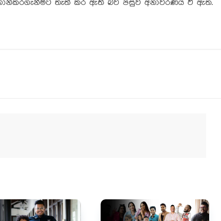
ි හානිකරගැනීමට තැත් කර ඇති බව පසුව අනාවරණය වී ඇත.