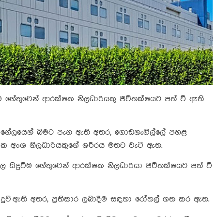
ීම හේතුවෙන් ආරක්ෂක නිලධාරියකු ජීවිතක්ෂයට පත් වී ඇති
ේලයෙන් බිමට පැන ඇති අතර, ගොඩනැගිල්ලේ පහළ
ෂක අංශ නිලධාරියකුගේ ශරීරය මතට වැටී ඇත.
ල සිදුවීම හේතුවෙන් ආරක්ෂක නිලධාරියා ජිවිතක්ෂයට පත් වී
දුවී ඇති අතර, ප්‍රතිකාර ලබාදීම සඳහා රෝහල් ගත කර ඇත.