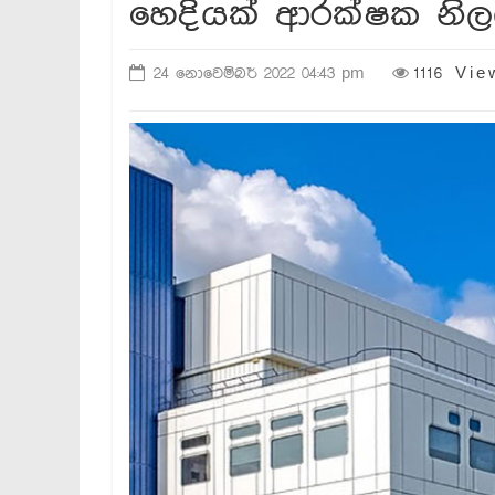
හෙදියක් ආරක්ෂක නිල
24 නොවෙම්බර් 2022 04:43 pm
1116 Vi