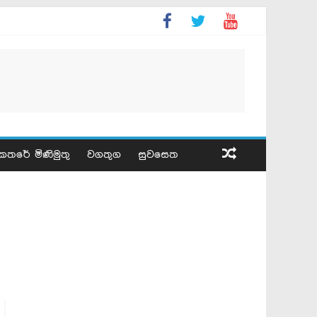
කතරේ මිණිමුතු
වගතුග
සුවසෙත