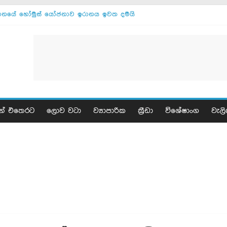
ානයේ හෝමුස් යෝජනාව ඉරානය ඉවත දමයි
‍රායල ලෙබනන් සාමකතා ඉතාලියේ
ජ්ටාබාගෙන් ඉරාන ජනපතිට අවසන් නිවේදනයක්
කච්ඡා ඕමානය සමග - ඉරානය
ෙරිකාව සමග කිසිදු එකඟතාවක් නෑ - ඉරානය
නය සමග සාකච්ඡා අද - ට්‍රම්ප්
ා වැසියෝ 17 ක් මියයති
ප්තුවට භූමිකම්පාවක්
ාවේ සියලු සන්නද්ධ කණ්ඩායම් නිරායුධ කරනවා
න් එතෙරට
ලොව වටා
ව්‍යාපාරික
ක්‍රීඩා
විශේෂාංග
වැලි
ින් ඉරාන නාවික හමුදාව වර්ණනා කරයි