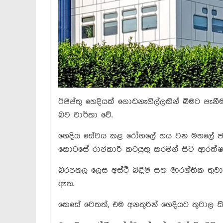
ඊජිප්තු හෙදියක් ගොඩනැගිල්ලකින් බිමට පැන
බව වාර්තා වේ.
හෙදිය සේවය කළ රෝහලේ හය වන මහලේ ජන
කොටසේ රාජකාරී කටයුතු කරමින් සිටි ආරක්
බරපතල ලෙස අස්ථි බිඳීම් සහ මාරන්තික තුවා
ඇත.
කෙසේ වෙතත්, එම අනතුරින් හෙදියට තුවාල සි