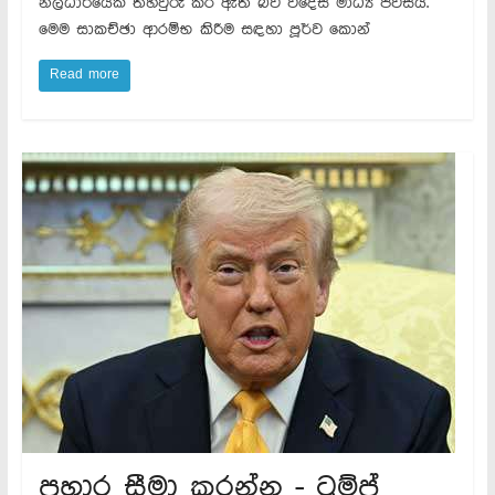
නිලධාරියෙක් තහවුරු කර ඇති බව විදෙස් මාධ්‍ය පවසයි.
මෙම සාකච්ඡා ආරම්භ කිරීම සඳහා පූර්ව කොන්
Read more
ප්‍රහාර සීමා කරන්න - ට්‍රම්ප්