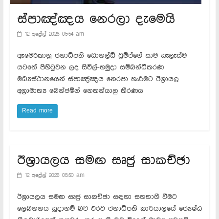
ස්පාඤ්ඤය නෙරලා දැමෙයි
12 අප්‍රේල් 2026 05:54 am
ඇමෙරිකානු ජනාධිපති ඩොනල්ඩ් ට්‍රම්ප්ගේ සාම සැලැස්ම
යටතේ පිහිටුවන ලද සිවිල්-හමුදා සම්බන්ධීකරණ
මධ්‍යස්ථානයෙන් ස්පාඤ්ඤය නෙරපා හැරීමට ඊශ්‍රායල
අග්‍රාමාත්‍ය බෙන්ජමින් නෙතන්යාහු තීරණය
Read more
ඊශ්‍රායලය සමඟ සෘජු සාකච්ඡා
12 අප්‍රේල් 2026 05:50 am
ඊශ්‍රායලය සමඟ සෘජු සාකච්ඡා සඳහා සහභාගී වීමට
ලෙබනනය සූදානම් බව එරට ජනාධිපති කාර්යාලයේ ජ්‍යෙෂ්ඨ