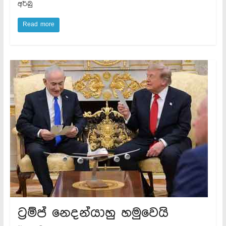
අර්බු
Read more
ට්‍රම්ප් නෙදන්යාහු හමුවෙයි