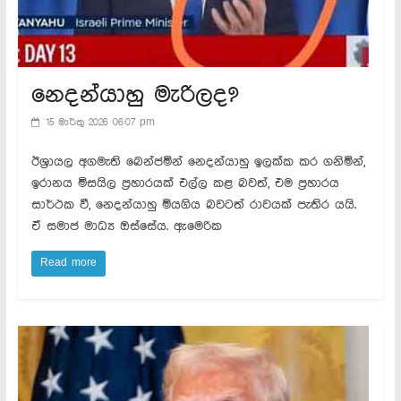
නෙදන්යාහු මැරිලද?
15 මාර්තු 2026 06:07 pm
ඊශ්‍රායල අගමැති බෙන්ජමින් නෙදන්යාහු ඉලක්ක කර ගනිමින්,
ඉරානය මිසයිල ප්‍රහාරයක් එල්ල කළ බවත්, එම ප්‍රහාරය
සාර්ථක වී, නෙදන්යාහු මියගිය බවටත් රාවයක් පැතිර යයි.
ඒ සමාජ මාධ්‍ය ඔස්සේය. ඇමෙරික
Read more