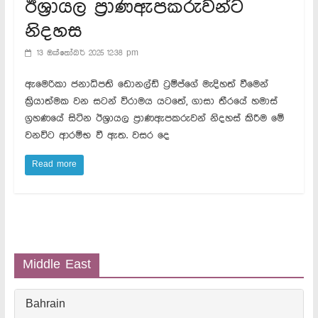
ඊශ්‍රායල ප්‍රාණඇපකරුවන්ට
නිදහස
13 ඔක්තෝබර් 2025 12:38 pm
ඇමෙරිකා ජනාධිපති ඩොනල්ඩ් ට්‍රම්ප්ගේ මැදිහත් වීමෙන්
ක්‍රියාත්මක වන සටන් විරාමය යටතේ, ගාසා තීරයේ හමාස්
ග්‍රහණයේ සිටින ඊශ්‍රායල ප්‍රාණඇපකරුවන් නිදහස් කිරීම මේ
වනවිට ආරම්භ වී ඇත. වසර දෙ
Read more
Middle East
Bahrain