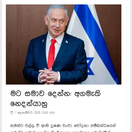
මට සමාව දෙන්න: අගමැති
නෙදන්යාහු
1 දෙසැම්බර් 2025 01:50 pm
තමන්ට එල්ල වී ඇති දූෂණ වංචා චෝදනා සම්බන්ධයෙන්