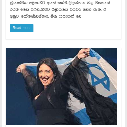
ක්‍රියාත්මක අප්‍රිකාවට අයත් සෝමාලිලන්තය, නිල වශයෙන්
රටක් ලෙස පිළිගැනීමට ඊශ්‍රායලය පියවර ගෙන ඇත. ඒ
අනුව, සෝමාලිලන්තය, නිල රාජ්‍යයක් ලෙ
Read more