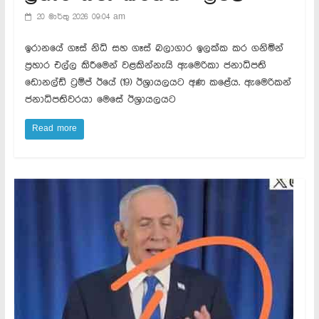
20 මාර්තු 2026 09:04 am
ඉරානයේ ගෑස් නිධි සහ ගෑස් බලාගාර ඉලක්ක කර ගනිමින්
ප්‍රහාර එල්ල කිරීමෙන් වළකින්නැයි ඇමෙරිකා ජනාධිපති
ඩොනල්ඩ් ට්‍රම්ප් ඊයේ (19) ඊශ්‍රායලයට අණ කළේය. ඇමෙරිකන්
ජනාධිපතිවරයා මෙසේ ඊශ්‍රායලයට
Read more