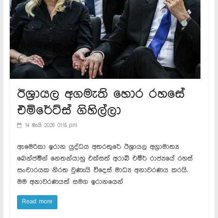
ඊශ්‍රායල අගමැති හොර රහසේ
එමිරේට්ස් ගිහිල්ලා
14 මැයි 2026 01:15 pm
ඇමෙරිකා ඉරාන යුද්ධය අතරතුරේ ඊශ්‍රායල අග්‍රාමාත්‍ය
බෙන්ජමින් නෙතන්යාහු එක්සත් අරාබි එමීර් රාජ්‍යයේ රහස්
සංචාරයක නිරත වුණැයි විදෙස් මාධ්‍ය අනාවරණය කරයි.
මම අනාවරණයත් සමග ඉරානයෙන්
Read more