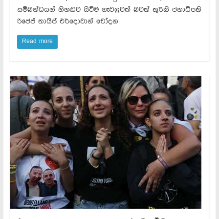
සම්බන්ධයන් නිහඬව සිටීම ගැටලුවක් බවත් තුර්කි ජනාධිපති
රිජෙප් තායිප් එර්දොවාන් චෝදන
Read more