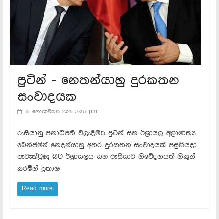
පුටින් - නෙතන්යාහු දුරකතන
සංවාදයක
18 නොවැම්බර් 2025 02:07 pm
රුසියානු ජනාධිපති ව්ලැදිමීර් පුටින් සහ ඊශ්‍රායල අග්‍රාමාත්‍ය
බෙන්ජමින් නෙදන්යාහු අතර දුරකතන සංවාදයක් පසුගියදා
පැවැත්වුණු බව ඊශ්‍රායලය සහ රුසියාව නිවේදනයක් නිකුත්
කරමින් ප්‍රකාශ
Read more