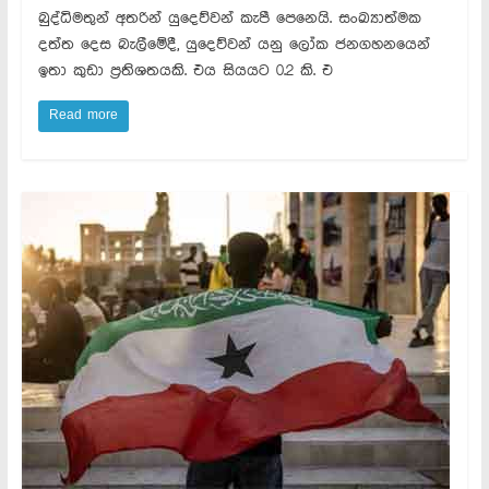
බුද්ධිමතුන් අතරින් යුදෙව්වන් කැපී පෙනෙයි. සංඛ්‍යාත්මක
දත්ත දෙස බැලීමේදී, යුදෙව්වන් යනු ලෝක ජනගහනයෙන්
ඉතා කුඩා ප්‍රතිශතයකි. එය සියයට 0.2 කි. එ
Read more