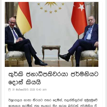
තුර්කි ජනාධිපතිවරයා ජර්මනියට
දොස් කියයි
31 ඔක්තෝබර් 2025 10:40 am
ඊශ්‍රායලය ගාසා තීරයට පහර දෙමින්, පලස්තීනුවන් අමුඅමුවේ
ඝාතනය කරමින්, ජන සංහාර සිදු කරන බවටත්, ජර්මනිය ඒ