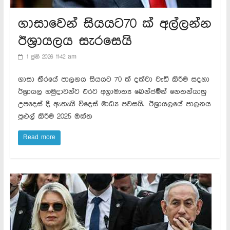
ගාසාවෙන් සියයට70 ක් අල්ලන්න
ඊශ්‍රායලය සැරසෙයි
1 ජුනි 2026 11:42 am
ගාසා තීරයේ පාලනය සියයට 70 ක් දක්වා වැඩි කිරීම සදහා
ඊශ්‍රායල හමුදාවන්ට එරට අග්‍රාමාත්‍ය බෙන්ජමින් නෙතන්යාහු
උපදෙස් දී ඇතැයි විදෙස් මාධ්‍ය පවසයි. ඊශ්‍රායලයේ පාලනය
පුළුල් කිරීම 2025 ඔක්ත
Read more