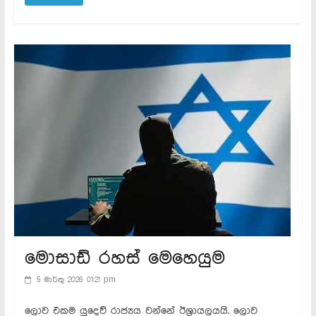
මොසාඩ් රහස් මෙහෙයුම
5 මාර්තු 2026 01:21 pm
ලොව එකම යුදෙව් රාජ්‍යය වන්නේ ඊශ්‍රායලයයි. ලොව