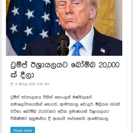
ට්‍රම්ප් ඊශ්‍රායලයට බෝම්බ 20,000
ක් දීලා
8 මාර්තු 2026 10:16 am
ට්‍රම්ප් පරිපාලනය විසින් කොංග්‍රස් මණ්ඩලයේ
සමාලෝචනයකින් තොරව, ඇමරිකානු ඩොලර් මිලියන 650ක්
වටිනා බෝම්බ 20,000කට අධික ප්‍රමාණයක් ඊශ්‍රායලයට
විකිණීමට අනුමැතිය දී ඇතැයි පැවැසෙයි. ඇමෙරිකානු
Read more