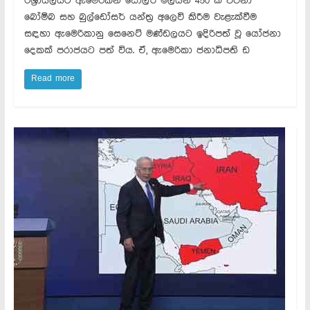
ඊශ්‍රායලයට ඇමෙරිකන් ඩොලර් මිලියන 450 ක් වටිනා
බෝම්බ සහ බුල්ඩෝසර් යන්ත්‍ර අලෙවි කිරීම වැළැක්වීම
සඳහා ඇමෙරිකානු සෙනෙට් මණ්ඩලයට ඉදිරිපත් වූ යෝජනා
දෙකක් පරාජයට පත් විය. ඒ, ඇමෙරිකා ජනාධිපති ඩ
Read more