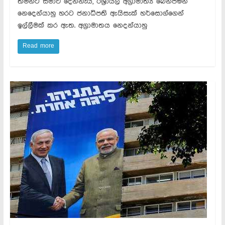
තමන්ට සමාව දෙන්නැයි, ඊශ්‍රායල අග්‍රාමාත්‍ය බෙන්ජමින්
නෙදෙන්යාහු හරට ජනාධිපති ඇයිසැක් හර්සොග්ගෙන්
ඉල්ලීමක් කර ඇත. අග්‍රාමාතය නෙදන්යාහු
Read more