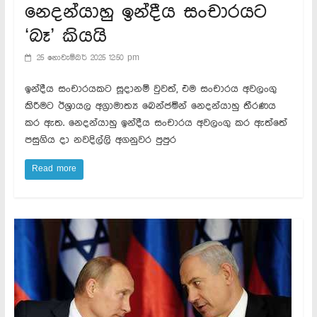
නෙදන්යාහු ඉන්දීය සංචාරයට
‘බෑ’ කියයි
25 නොවැම්බර් 2025 12:50 pm
ඉන්දීය සංචාරයකට සූදානම් වුවත්, එම සංචාරය අවලංගු
කිරීමට ඊශ්‍රායල අග්‍රාමාත්‍ය බෙන්ජමින් නෙදන්යාහු තීරණය
කර ඇත. නෙදන්යාහු ඉන්දීය සංචාරය අවලංගු කර ඇත්තේ
පසුගිය දා නවදිල්ලි අගනුවර පුපුර
Read more