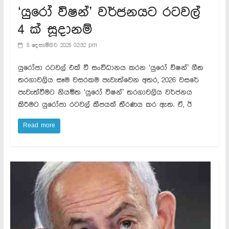
‘යුරෝ විෂන්’ වර්ජනයට රටවල්
4 ක් සූදානම්
5 දෙසැම්බර් 2025 02:32 pm
යුරෝපා රටවල් එක් වී සංවිධානය කරන ‘යුරෝ විෂන්’ ගීත
තරගාවලිය සෑම වසරකම පැවැත්වෙන අතර, 2026 වසරේ
පැවැත්වීමට නියමිත ‘යුරෝ විෂන්’ තරගාවලිය වර්ජනය
කිරීමට යුරෝපා රටවල් කීපයක් තීරණය කර ඇත. ඒ, ඊ
Read more