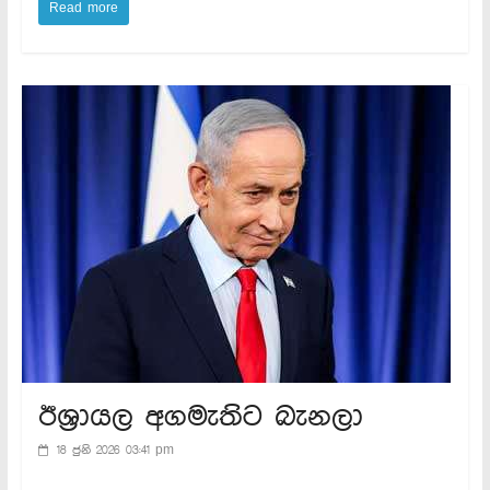
Read more
ඊශ්‍රායල අගමැතිට බැනලා
18 ජුනි 2026 03:41 pm