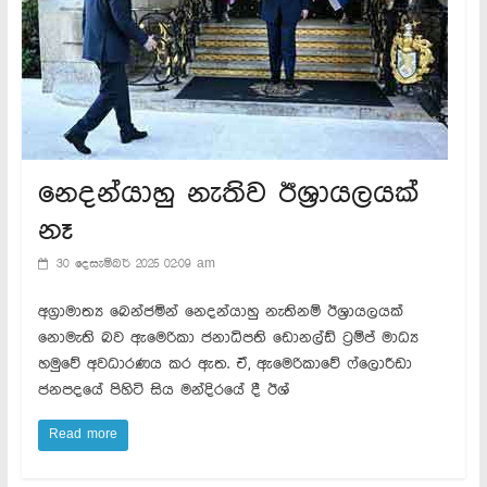
නෙදන්යාහු නැතිව ඊශ්‍රායලයක්
නෑ
30 දෙසැම්බර් 2025 02:09 am
අග්‍රාමාත්‍ය බෙන්ජමින් නෙදන්යාහු නැතිනම් ඊශ්‍රායලයක්
නොමැති බව ඇමෙරිකා ජනාධිපති ඩොනල්ඩ් ට්‍රම්ප් මාධ්‍ය
හමුවේ අවධාරණය කර ඇත. ඒ, ඇමෙරිකාවේ ෆ්ලොරීඩා
ජනපදයේ පිහිටි සිය මන්දිරයේ දී ඊශ්
Read more