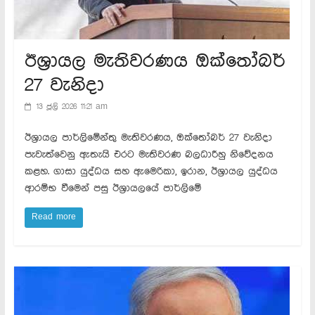
ඊශ්‍රායල මැතිවරණය ඔක්තෝබර්
27 වැනිදා
13 ජූලි 2026 11:21 am
ඊශ්‍රායල පාර්ලිමේන්තු මැතිවරණය, ඔක්තෝබර් 27 වැනිදා
පැවැත්වෙනු ඇතැයි එරට මැතිවරණ බලධාරීහු නිවේදනය
කළහ. ගාසා යුද්ධය සහ ඇමෙරිකා, ඉරාන, ඊශ්‍රායල යුද්ධය
ආරම්භ වීමෙන් පසු ඊශ්‍රායලයේ පාර්ලිමේ
Read more