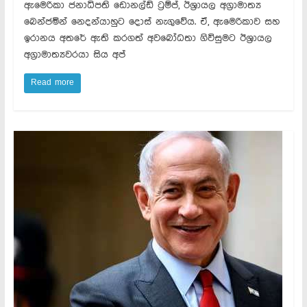
ඇමෙරිකා ජනාධිපති ඩොනල්ඩ් ට්‍රම්ප්, ඊශ්‍රායල අග්‍රාමාත්‍ය
බෙන්ජමින් නෙදන්යාහුට දොස් නැගුවේය. ඒ, ඇමෙරිකාව සහ
ඉරානය අතරේ ඇති කරගත් අවබෝධතා ගිවිසුමට ඊශ්‍රායල
අග්‍රාමාත්‍යවරයා සිය අප්
Read more