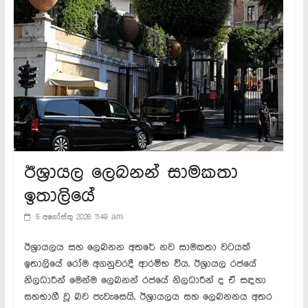
ඊශ්‍රායල ලෙබනන් සාමකතා
ඉතාලියේ
5 අගෝස්තු 2026 11:49 am
ඊශ්‍රායලය සහ ලෙබනන අතරේ නව සාමකතා වටයක්
ඉතාලියේ රෝම අගනුවරදී ආරම්භ විය. ඊශ්‍රායල රජයේ
නිලධාරීන් මෙන්ම ලෙබනන් රජයේ නිලධාරීන් ද ඒ සඳහා
සහභාගී වූ බව පැවැසෙයි. ඊශ්‍රායලය සහ ලෙබනනය අතර