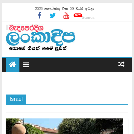
2026 අගෝස්තු මස 09 වැනි ඉරිදා
NEW
Games
Israel