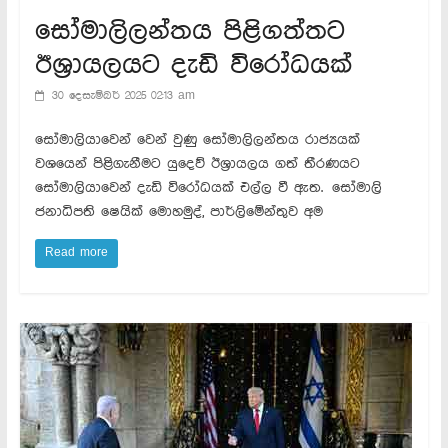
සෝමාලිලන්තය පිළිගත්තට
ඊශ්‍රායලයට දැඩි විරෝධයක්
30 දෙසැම්බර් 2025 02:13 am
සෝමාලියාවෙන් වෙන් වුණු සෝමාලිලන්තය රාජ්‍යයක්
වශයෙන් පිළිගැනීමට යුදෙව් ඊශ්‍රායලය ගත් තීරණයට
සෝමාලියාවෙන් දැඩි විරෝධයක් එල්ල වී ඇත. සෝමාලි
ජනාධිපති ෂෙයික් මොහමුද්, පාර්ලිමේන්තුව අම
Read more