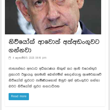
නිව්යෝක් ආවොත් අත්අඩංගුවට
ගන්නවා
4 දෙසැම්බර් 2025 06:16 pm
ජාත්‍යන්තර අපරාධ අධිකරණය නිකුත් කර ඇති වරෙන්තුව
ප්‍රකාරව ඊශ්‍රායල අගමැති බෙන්ජමින් නෙදන්යාහු ඇමෙරිකාවේ
නිව්යෝක් නුවරට පැමිණියහොත් ඔහුව අත් අඩංගුවට ගන්නා
බවට නිව්යෝක් නුවර නගරාධිපත
Read more