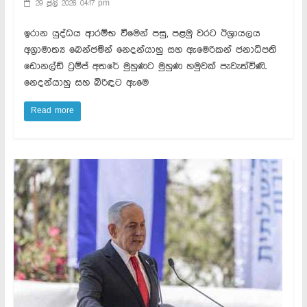
29 ජූලි 2026 04:17 pm
ඉරාන යුද්ධය ආරම්භ වීමෙන් පසු, පළමු වරට ඊශ්‍රායලය
අග්‍රාමාත්‍ය බෙන්ජමින් නෙදන්යාහු සහ ඇමෙරිකන් ජනාධිපති
ඩොනල්ඩ් ට්‍රම්ප් අතරේ මුහුණට මුහුණ හමුවක් පැවැත්විණි.
නෙදන්යාහු සහ බිරිඳට ඇමෙ
Read more