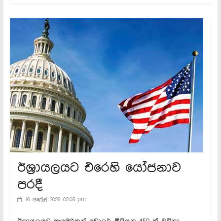
ඊශ්‍රායලයට එරෙහි යෝජනාව
පරදී
16 අප්‍රේල් 2026 02:05 pm