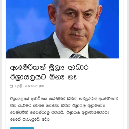
ඇමෙරිකන් මූල්‍ය ආධාර
ඊශ්‍රායලයට ඕනෑ නෑ
1 ජූලි 2026 04:21 pm
ඊශ්‍රායලයේ ආර්ථිකය ශක්තිමත් බවත්, තවදුරටත් ඇමෙරිකාව
මත යැවීමට අවශ්‍ය නොවන බවත් ඊශ්‍රායල අග්‍රාමාත්‍ය
බෙන්ජමින් නෙදන්යාහු පවසයි. ඊශ්‍රායල අග්‍රාමාත්‍යවරයා
මෙසේ පැවැසුවේ, ඉදිර