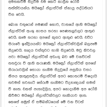
අමතකවීම් සිදුවීම එම කෙටි කාලීන රෝගී
තත්ත්වයන්ය. මයික්‍රෝ ප්ලාස්ටික් ස්නායු පද්ධතියට
විස වෙයි.
බොන වතුරෙන් පමණක් නොව, වාතයේ ඇති මයික්‍රෝ
ප්ලාස්ටික් අංශු නාසය හරහා පෙණහලුවලට ඇතුළු
වෙයි. කෑම හරහා අපගේ කුසට ඇතුළු වෙයි. එවිට
සිරුරේ ඉන්ද්‍රියයන්ට මයික්‍රෝ ප්ලාස්ටික්වලින් බලපෑම්
සිදුවෙයි. හෘදය වස්තුවට හානි සිදුවෙයි. මවු කිරිවල
පවා මයික්‍රෝ ප්ලාස්ටික් අඩංගු බව මේ වනවිටත්
තහවුරු වී ඇති කරුණකි. මයික්‍රෝ ප්ලාස්ටික් අපගේ
සිරුරුවලින් සොයා ගැනීම සිදුවුයේ පසුගිය වසර
කීපය ඇතුළතදීය. ප්ලාස්ටික් අපට කොතරම් විෂදැයි
තවමත් හරිහැටි තේරුම් ගැනීමට විද්‍යාඥයන් සමත්
වී නැත. එකක් පැහැදිලිය, අපට නොදැනීම අප රෝගී
කිරීමට මයික්‍රෝ ප්ලාස්ටික්වලට හැකියාව ඇත.
කෙසේ නමුත් ඒ සම්බන්ධයෙන් මේ වන විටත්