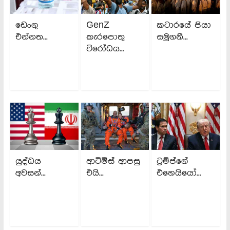
ඩෙංගු
GenZ
කටාරයේ පියා
එන්නත...
කැරපොතු
සමුගනී...
විරෝධය...
යුද්ධය
ආටිමිස් ආපසු
ට්‍රම්ප්ගේ
අවසන්...
එයි...
එහෙයියෝ...