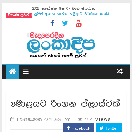
2026 අගෝස්තු මස 07 වැනි සිකුරාදා
එසැණ පුවත් :
පුටින් ඉරාන නාවික හමුදාව වර්ණනා කරයි
ඕමානයේ හෝමුස් යෝජනාව ඉරානය ඉවත දමයි
ඊශ්‍රායල ලෙබනන් සාමකතා ඉතාලියේ
මොජ්ටාබාගෙන් ඉරාන ජනපතිට අවසන් නිවේදනයක්
සාකච්ඡා ඕමානය සමග - ඉරානය
ඇමෙරිකාව සමග කිසිදු එකඟතාවක් නෑ - ඉරානය
ඉරානය සමග සාකච්ඡා අද - ට්‍රම්ප්
ගාසා වැසියෝ 17 ක් මියයති
ඊජිප්තුවට භූමිකම්පාවක්
ගාසාවේ සියලු සන්නද්ධ කණ්ඩායම් නිරායුධ කරනවා
මොළයට රිංගන ප්ලාස්ටික්
1 සැත්තැම්බර් 2024 05:25 pm
242 Views
Facebook
Twitter