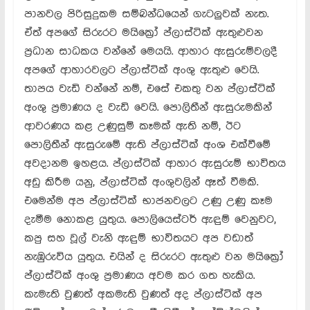
පානවල පිරිසුදුකම සම්බන්ධයෙන් ගැටලුවක් නැත.
ඒත් අපගේ සිරුරට මයික්‍රෝ ප්ලාස්ටික් ඇතුළුවන
ප්‍රධාන සාධකය වන්නේ මෙයයි. ආහාර ඇසුරුම්වලදී
අපගේ ආහාරවලට ප්ලාස්ටික් අංශු ඇතුළු වෙයි.
තාපය වැඩි වන්නේ නම්, එසේ එකතු වන ප්ලාස්ටික්
අංශු ප්‍රමාණය ද වැඩි වෙයි. පොලිතීන් ඇසුරුමකින්
ආවරණය කළ උණුසුම් කෑමක් ඇති නම්, ඊට
පොලිතීන් ඇසුරුමේ ඇති ප්ලාස්ටික් අංශ එක්වීමේ
අවදානම ඉහළය. ප්ලාස්ටික් ආහාර ඇසුරුම් භාවිතය
අඩු කිරීම යනු, ප්ලාස්ටික් අංශුවලින් ඈත් වීමකි.
එමෙන්ම අප ප්ලාස්ටික් භාජනවලට උණු උණු කෑම
දැමීම නොකළ යුතුය. පොලියෙස්ටර් ඇඳුම් වෙනුවට,
කපු සහ වූල් වැනි ඇඳුම් භාවිතයට අප වඩාත්
නැඹුරුවිය යුතුය. එයින් ද සිරුරට ඇතුළු වන මයික්‍රෝ
ප්ලාස්ටික් අංශු ප්‍රමාණය අවම කර ගත හැකිය.
කැමැති වුණත් අකමැති වුණත් අද ප්ලාස්ටික් අප