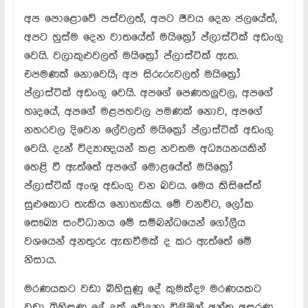
අප පොළොවේ පස්වලත්, අපට ජීවය දෙන ජලයේත්,
අපට හුස්ම දෙන වාතයේත් මයික්‍රෝ ප්ලාස්ටික් අඩංගු
වෙයි. වලාකුළුවලත් මයික්‍රෝ ප්ලාස්ටික් ඇත.
එපමණක් නොවෙයි; අප සිරුරුවලත් මයික්‍රෝ
ප්ලාස්ටික් අඩංගු වෙයි. අපගේ පෙණහලුවල, අපගේ
හෘදයේ, අපගේ මළපහවල පමණක් නොව, අපගේ
නහරවල දිවෙන ලේවලත් මයික්‍රෝ ප්ලාස්ටික් අඩංගු
වෙයි. දැන් විද්‍යාඥයන් කළ නවතම අධ්‍යයනයකින්
හෙළි වී ඇත්තේ අපගේ මොළයේත් මයික්‍රෝ
ප්ලාස්ටික් අංශු අඩංගු වන බවය. මෙය කිසිසේත්
සුළුකොට තැකිය නොහැකිය. මේ වනවිට, ලෝක
සෞඛ්‍ය සංවිධානය මේ සම්බන්ධයෙන් ගෝලීය
වශයෙන් අනතුරු ඇඟවීමක් ද කර ඇත්තේ මේ
නිසාය.
මරණයකට වඩා බිහිසුණු දේ කුමක්ද? මරණයකට
වඩා බිහිසුණු දේ දුක් වේදනා විඳිමින් අන්ත අසරණ