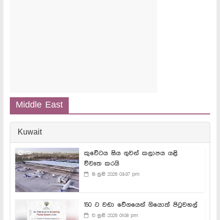
Middle East
Kuwait
කුවේටය සිය ගුවන් කලාපය යළි
විවෘත කරයි
18 ජුනි 2026 03:37 pm
150 ට වඩා වේගයෙන් ගියොත් පිටුවහල්
10 ජුනි 2026 01:08 pm