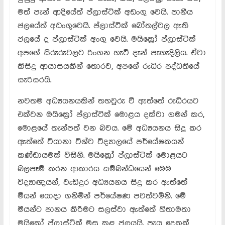
මත් පැන් ආදියේත් ප්ලාස්ටික් අඩංගු වෙයි. පානීය
ජලයේත් අඩංගුවෙයි. ප්ලාස්ටික් බෝතල්වල ඇති
ජලයේ ද ප්ලාස්ටික් අංගු වෙයි. මයික්‍රෝ ප්ලාස්ටික්
අපගේ සිරුරුවලට රිංගන හැටි දැන් පැහැදිලිය. ඒවා
කිසිදු ආයාසයකින් තොරව, අපගේ රුධිර පද්ධතියේ
සැරිසරයි.
නවතම අධ්‍යයනයකින් තහවුරු වී ඇත්තේ රුධිරයට
එක්වන මයික්‍රෝ ප්ලාස්ටික් මොළය දක්වා ගමන් කර,
මොළයේ තැන්පත් වන බවය. මේ අධ්‍යයනය සිදු කර
ඇත්තේ වියානා විශ්ව විද්‍යාලයේ පර්යේෂකයන්
කණ්ඩායමක් විසිනි. මයික්‍රෝ ප්ලාස්ටික් මොළයට
බලපෑම් කරන ආකාරය සම්බන්ධයෙන් මෙම
විද්‍යාඥයන්, වැඩිදුර අධ්‍යයනය සිදු කර ඇත්තේ
මීයන් යොදා ගනිමින් පර්යේෂණ පවත්වමිනි. මේ
මීයන්ට පානය කිරීමට සලස්වා ඇත්තේ හිතාමතා
මයික්‍රෝ ප්ලාස්ටික් මුසු කළ ජලයයි. පැය දෙකක්