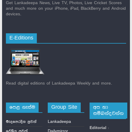
Get Lankadeepa News, Live TV, Photos, Live Cricket Scores
and much more on your iPhone, iPad, BlackBerry and Android
devices..
E-Editions
Read digital editions of Lankadeepa Weekly and more..
පෙළ ගැස්ම
Group Site
අප හා
සම්බන්දවන්න
මැදපෙරදිග පුවත්
Lankadeepa
Editorial
:
දේශීය පුවත්
Dailymirror