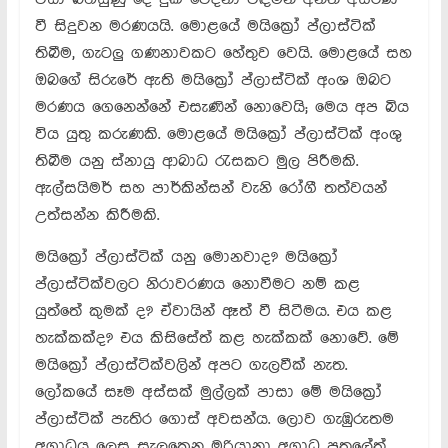
වී සිදුවන මරණයයි. මොළයේ මයික්‍රෝ ප්ලාස්ටික්
තිබීම, ගැටලු ගණනාවකට හේතුව වෙයි. මොළයේ සහ
ඔබගේ සිරුරේ ඇති මයික්‍රෝ ප්ලාස්ටික් අංශ ඔබට
මරණය ගෙනෙන්නේ එසැණින් නොවෙයි; මෙය අප බිය
විය යුතු කරුණකි. මොළයේ මයික්‍රෝ ප්ලාස්ටික් අංශු
තිබීම යනු ස්නායු ආබාධ රැසකට මුල පිරීමකි.
ඇල්සයිමර් සහ පාර්කින්සන් වැනි රෝගී තත්වයන්
උත්සන්න කිරීමකි.
මයික්‍රෝ ප්ලාස්ටික් යනු මොනවාද? මයික්‍රෝ
ප්ලාස්ටික්වලට නිරාවරණය නොවීමට නම් කළ
යුත්තේ කුමක් ද? ඒවායින් ඈත් වී සිටීමය. එය කළ
හැක්කක්ද? එය කිසිසේත් කළ හැක්කක් නොවේ. මේ
මයික්‍රෝ ප්ලාස්ටික්වලින් අපට ගැලවීක් නැත.
ලෝකයේ සෑම අස්සක් මුල්ලක් පාසා මේ මයික්‍රෝ
ප්ලාස්ටික් පැතිර ගොස් අවසන්ය. ලොව ගැඹුරුතම
අගාධය ලෙස සැලකෙන මරියානා අගාධ පතුලේත්,