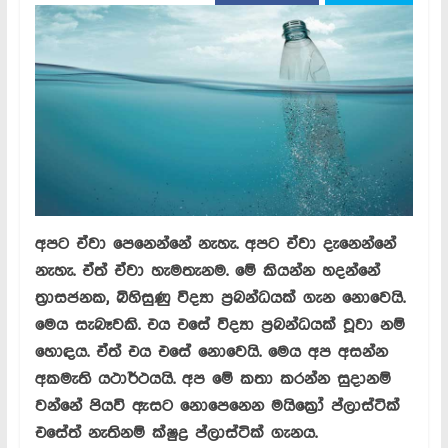
අපට ඒවා පෙනෙන්නේ නැහැ. අපට ඒවා දැනෙන්නේ
නැහැ. ඒත් ඒවා හැමතැනම. මේ කියන්න හදන්නේ
ත්‍රාසජනක, බිහිසුණු විද්‍යා ප්‍රබන්ධයක් ගැන නොවෙයි.
මෙය සැබෑවකි. එය එසේ විද්‍යා ප්‍රබන්ධයක් වූවා නම්
හොඳය. ඒත් එය එසේ නොවෙයි. මෙය අප අසන්න
අකමැති යථාර්ථයයි. අප මේ කතා කරන්න සුදානම්
වන්නේ පියවි ඇසට නොපෙනෙන මයික්‍රෝ ප්ලාස්ටික්
එසේත් නැතිනම් ක්ෂුද්‍ර ප්ලාස්ටික් ගැනය.