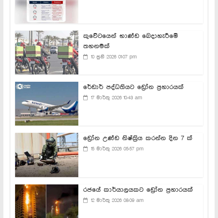
කුවේටයෙන් භාණ්ඩ බෙදාහැරීමේ
තහනමක්
10 ජුනි 2026 01:07 pm
රේඩාර් පද්ධතියට ඩ්‍රෝන ප්‍රහාරයක්
17 මාර්තු 2026 10:43 am
ඩ්‍රෝන උණ්ඩ නිෂ්ක්‍රිය කරන්න දින 7 ක්
15 මාර්තු 2026 05:57 pm
රජයේ කාර්යාලයකට ඩ්‍රෝන ප්‍රහාරයක්
12 මාර්තු 2026 08:09 am