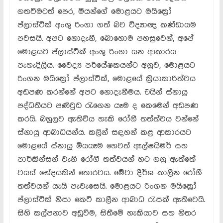
ගතවීමටත් පෙර, මීයන්ගේ මොළයට මයික්‍රෝ
ප්ලාස්ටික් අංශු රිංගා ගත් බව විද්‍යාඥ කණ්ඩායම
පවසයි. අපට නොදැනී, බොහොම පහසුවෙන්, අපේ
මොළයට ප්ලාස්ටික් අංශු රිංගා යන ආකාරය
පැහැදිලිය. වෛද්‍ය පර්යේෂකයන්ට අනුව, මොළයට
රිංගන මයික්‍රෝ ප්ලාස්ටික්, මොළයේ ක්‍රියාකාරිත්වය
අඩපණ කරන්නේ අපට නොදැනීමය. එයින් ස්නායු
පද්ධතියට පණිවුඩ රැගෙන යෑම ද කෙමෙන් අඩපණ
කරයි. බහුලව ඇතිවිය හැකි රෝගී තත්ත්වය වන්නේ
ස්නායු ආබාධයන්ය. කලින් සඳහන් කළ ආකාරයට
මොළයේ ස්නායු මියයෑම හෙවත් ඇල්ෂයිමර් සහ
පාර්කින්සන් වැනි රෝගී තත්වයන් හට ගනු ඇත්තේ
වයස් භේදයකින් තොරවය. මේවා දීර්ඝ කාලීන රෝගී
තත්වයන් යැයි පැවැසෙයි. මොළයට රිංගන මයික්‍රෝ
ප්ලාස්ටික් නිසා කෙටි කාලීන ආබාධ රැසක් ඇතිවෙයි.
සිහි කල්පනාව අඩුවීම, සිතීමේ හැකියාව සහ නිතර