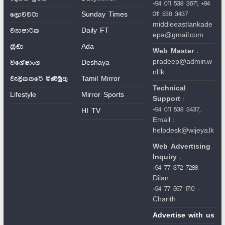
+94 011 538 3671, +94
011 538 3437
ලොවවටා
Sunday Times
middleeastlankade
ව්‍යාපාරික
Daily FT
epa@gmail.com
ක්‍රීඩා
Ada
Web Master
:
pradeep@admin.w
විශේෂාංග
Deshaya
nl.lk
වැලිකතරේ මිණිමුතු
Tamil Mirror
Technical
Lifestyle
Mirror Sports
Support
:
+94 011 538 3437,
HI TV
Email :
helpdesk@wijeya.lk
Web Advertising
Inquiry
:
+94 77 372 7288 -
Dilan
+94 77 567 1710 -
Charith
Advertise with us