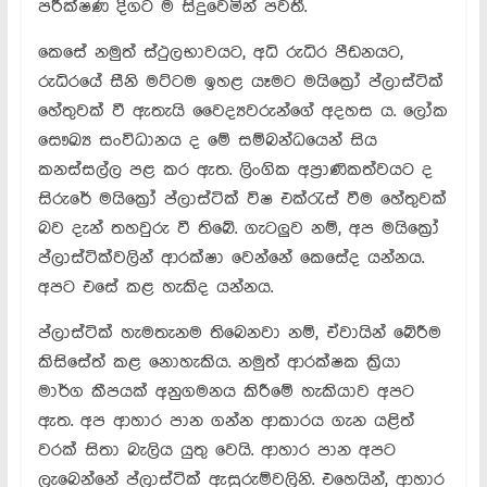
පරීක්ෂණ දිගට ම සිදුවෙමින් පවතී.
කෙසේ නමුත් ස්ථුලභාවයට, අධි රුධිර පීඩනයට,
රුධිරයේ සීනි මට්ටම ඉහළ යෑමට මයික්‍රෝ ප්ලාස්ටික්
හේතුවක් වී ඇතැයි වෛද්‍යවරුන්ගේ අදහස ය. ලෝක
සෞඛ්‍ය සංවිධානය ද මේ සම්බන්ධයෙන් සිය
කනස්සල්ල පළ කර ඇත. ලිංගික අප්‍රාණිකත්වයට ද
සිරුරේ මයික්‍රෝ ප්ලාස්ටික් විෂ එක්රැස් වීම හේතුවක්
බව දැන් තහවුරු වී තිබේ. ගැටලුව නම්, අප මයික්‍රෝ
ප්ලාස්ටික්වලින් ආරක්ෂා වෙන්නේ කෙසේද යන්නය.
අපට එසේ කළ හැකිද යන්නය.
ප්ලාස්ටික් හැමතැනම තිබෙනවා නම්, ඒවායින් බේරීම
කිසිසේත් කළ නොහැකිය. නමුත් ආරක්ෂක ක්‍රියා
මාර්ග කීපයක් අනුගමනය කිරීමේ හැකියාව අපට
ඇත. අප ආහාර පාන ගන්න ආකාරය ගැන යළිත්
වරක් සිතා බැලිය යුතු වෙයි. ආහාර පාන අපට
ලැබෙන්නේ ප්ලාස්ටික් ඇසුරුම්වලිනි. එහෙයින්, ආහාර