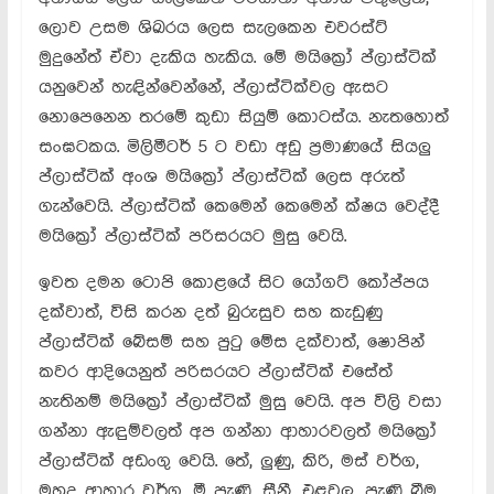
ලොව උසම ශිඛරය ලෙස සැලකෙන එවරස්ට්
මුදුනේත් ඒවා දැකිය හැකිය. මේ මයික්‍රෝ ප්ලාස්ටික්
යනුවෙන් හැඳින්වෙන්නේ, ප්ලාස්ටික්වල ඇසට
නොපෙනෙන තරමේ කුඩා සියුම් කොටස්ය. නැතහොත්
සංඝටකය. මිලිමීටර් 5 ට වඩා අඩු ප්‍රමාණයේ සියලු
ප්ලාස්ටික් අංශ මයික්‍රෝ ප්ලාස්ටික් ලෙස අරුත්
ගැන්වෙයි. ප්ලාස්ටික් කෙමෙන් කෙමෙන් ක්ෂය වෙද්දී
මයික්‍රෝ ප්ලාස්ටික් පරිසරයට මුසු වෙයි.
ඉවත දමන ටොපි කොළයේ සිට යෝගට් කෝප්පය
දක්වාත්, විසි කරන දත් බුරුසුව සහ කැඩුණු
ප්ලාස්ටික් බේසම් සහ පුටු මේස දක්වාත්, ෂොපින්
කවර ආදියෙනුත් පරිසරයට ප්ලාස්ටික් එසේත්
නැතිනම් මයික්‍රෝ ප්ලාස්ටික් මුසු වෙයි. අප විලි වසා
ගන්නා ඇඳුම්වලත් අප ගන්නා ආහාරවලත් මයික්‍රෝ
ප්ලාස්ටික් අඩංගු වෙයි. තේ, ලුණු, කිරි, මස් වර්ග,
මුහුදු ආහාර වර්ග, මී පැණි, සීනී, එළවලු, පැණි බීම,