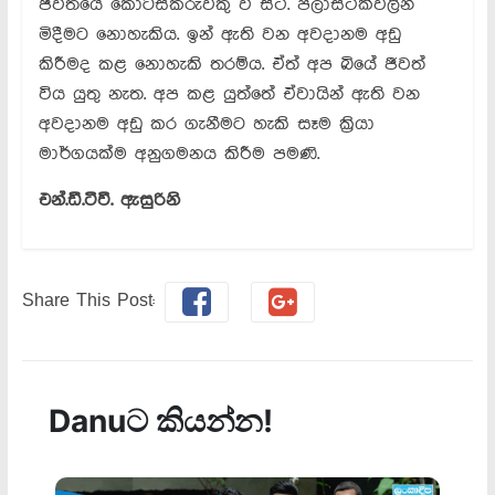
ජීවිතයේ කොටස්කරුවකු වී සිටී. ප්ලාස්ටික්වලින්
මිදීමට නොහැකිය. ඉන් ඇති වන අවදානම අඩු
කිරීමද කළ නොහැකි තරම්ය. ඒත් අප බියේ ජීවත්
විය යුතු නැත. අප කළ යුත්තේ ඒවායින් ඇති වන
අවදානම අඩු කර ගැනීමට හැකි සෑම ක්‍රියා
මාර්ගයක්ම අනුගමනය කිරීම පමණි.
එන්.ඩී.ටීවී. ඇසුරිනි
Share This Post: