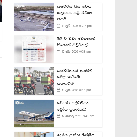
කුවේටය සිය ගුවන්
කලාපය යළි විවෘත
කරයි
18 ජුනි 2026 03:37 pm
150 ට වඩා වේගයෙන්
ගියොත් පිටුවහල්
10 ජුනි 2026 01:08 pm
කුවේටයෙන් භාණ්ඩ
බෙදාහැරීමේ
තහනමක්
10 ජුනි 2026 01:07 pm
රේඩාර් පද්ධතියට
ඩ්‍රෝන ප්‍රහාරයක්
17 මාර්තු 2026 10:43 am
ඩ්‍රෝන උණ්ඩ නිෂ්ක්‍රිය