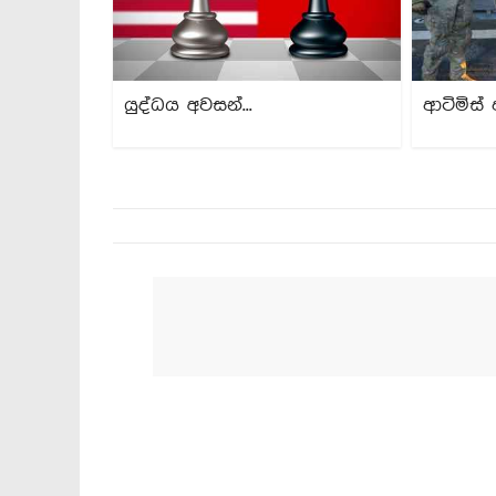
යුද්ධය අවසන්...
ආටිමිස් 