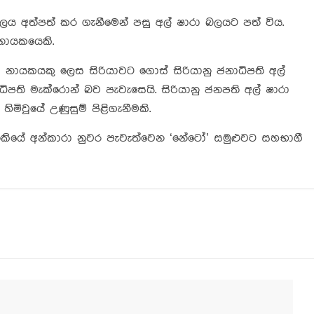
ලය අත්පත් කර ගැනීමෙන් පසු අල් ෂාරා බලයට පත් විය.
ත නායකයෙකි.
 නායකයකු ලෙස සිරියාවට ගොස් සිරියානු ජනාධිපති අල්
ාධිපති මැක්රොන් බව පැවැසෙයි. සිරියානු ජනපති අල් ෂාරා
 හිමිවූයේ උණුසුම් පිළිගැනීමකි.
තුර්කියේ අන්කාරා නුවර පැවැත්වෙන ‘නේටෝ’ සමුළුවට සහභාගී