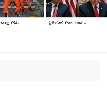
ආපසු එයි...
ට්‍රම්ප්ගේ එහෙයියෝ...