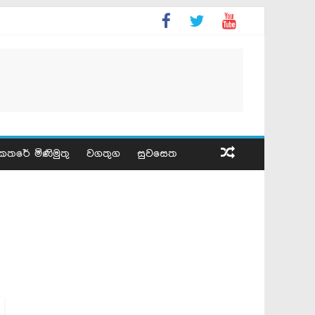
කතරේ මිණිමුතු
වගතුග
සුවසෙත