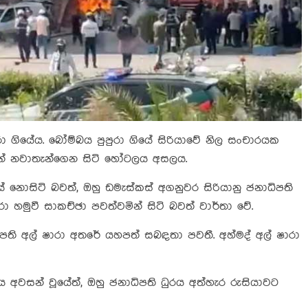
රා ගියේය. බෝම්බය පුපුරා ගියේ සිරියාවේ නිල සංචාරයක
රොන් නවාතැන්ගෙන සිටි හෝටලය අසලය.
 නොසිටි බවත්, ඔහු ඩමැස්කස් අගනුවර සිරියානු ජනාධිපති
ාරා හමුවී සාකච්ඡා පවත්වමින් සිටි බවත් වාර්තා වේ.
ධිපති අල් ෂාරා අතරේ යහපත් සබඳතා පවතී. අහ්මද් අල් ෂාරා
ය අවසන් වූයේත්, ඔහු ජනාධිපති ධුරය අත්හැර රුසියාවට