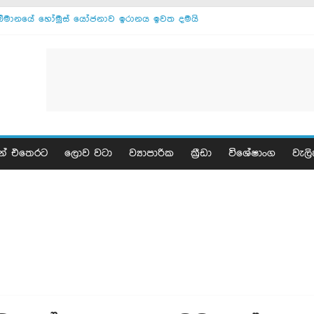
ඕමානයේ හෝමුස් යෝජනාව ඉරානය ඉවත දමයි
ඊශ්‍රායල ලෙබනන් සාමකතා ඉතාලියේ
මොජ්ටාබාගෙන් ඉරාන ජනපතිට අවසන් නිවේදනයක්
සාකච්ඡා ඕමානය සමග - ඉරානය
ඇමෙරිකාව සමග කිසිදු එකඟතාවක් නෑ - ඉරානය
ඉරානය සමග සාකච්ඡා අද - ට්‍රම්ප්
ගාසා වැසියෝ 17 ක් මියයති
ඊජිප්තුවට භූමිකම්පාවක්
ගාසාවේ සියලු සන්නද්ධ කණ්ඩායම් නිරායුධ කරනවා
න් එතෙරට
ලොව වටා
ව්‍යාපාරික
ක්‍රීඩා
විශේෂාංග
වැලි
පුටින් ඉරාන නාවික හමුදාව වර්ණනා කරයි