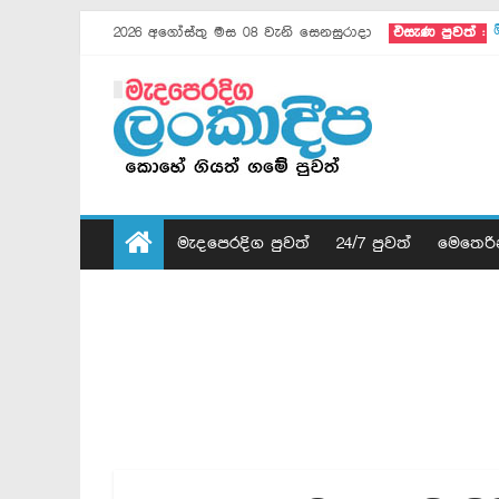
2026 අගෝස්තු මස 08 වැනි සෙනසුරාදා
එසැණ පුවත් :
මැදපෙරදිග පුවත්
24/7 පුවත්
මෙතෙරි