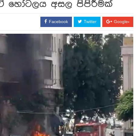
ිටි හෝටලය අසල පිපිරීමක්
Facebook
Twitter
Google+