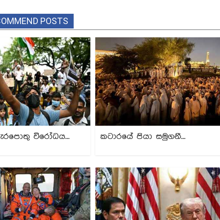
COMMEND POSTS
ැරපොතු විරෝධය...
කටාරයේ පියා සමුගනී...