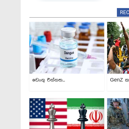
RE
ඩෙංගු එන්නත...
GenZ ක