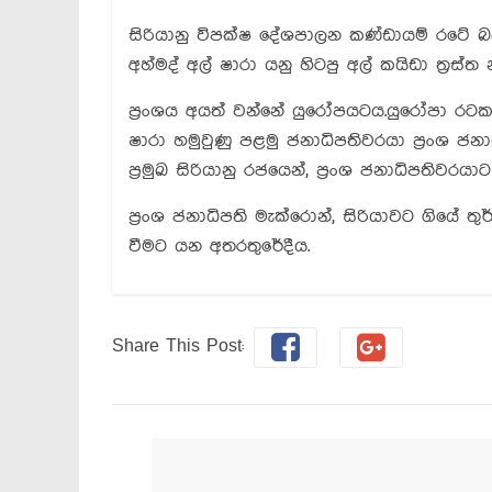
සිරියානු විපක්ෂ දේශපාලන කණ්ඩායම් රටේ බ
අහ්මද් අල් ෂාරා යනු හිටපු අල් කයිඩා ත්‍රස්
ප්‍රංශය අයත් වන්නේ යුරෝපයටය.යුරෝපා රටක
ෂාරා හමුවුණු පළමු ජනාධිපතිවරයා ප්‍රංශ ජන
ප්‍රමුඛ සිරියානු රජයෙන්, ප්‍රංශ ජනාධිපතිවරයාට
ප්‍රංශ ජනාධිපති මැක්රොන්, සිරියාවට ගියේ 
වීමට යන අතරතුරේදීය.
Share This Post: