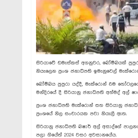
සිරියාවේ ඩමැස්කස් අගනුවර, බෝම්බයක් පුපු
නියැලෙන ප්‍රංශ ජනාධිපති ඉමැනුවෙල් මැක්
බෝම්බය පුපුරා යද්දී, මැක්රොන් එම හෝටලයේ
මන්දිරයේ දී සිරියානු ජනාධිපති අහ්මද් අල් ෂ
ප්‍රංශ ජනාධිපති මැක්රොන් සහ සිරියානු ජනා
ප්‍රංශයේ නිල සංචාරයක පවා නියැලී ඇත.
සිරියානු ජනාධිපති බෂාර් අල් අසාද්ගේ පාලන
පලා ගියේත් 2024 වසර අවසානයේය.