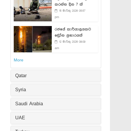
කරන්න දින 7 ක්
15 මාර්තු 2026 05:57
pm
රජයේ කාර්යාලයකට
ඩ්‍රෝන ප්‍රහාරයක්
12 මාර්තු 2026 08:09
am
More
Qatar
Syria
Saudi Arabia
UAE