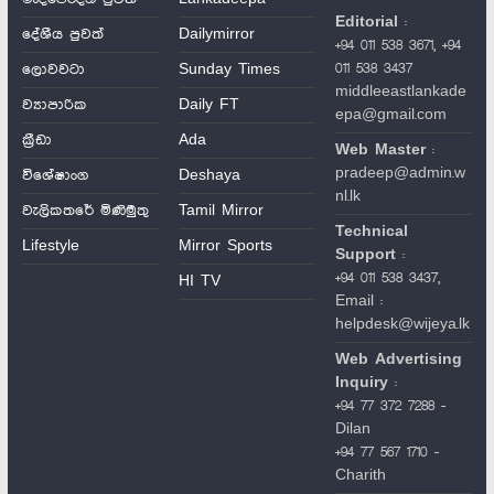
Editorial
:
දේශීය පුවත්
Dailymirror
+94 011 538 3671, +94
011 538 3437
ලොවවටා
Sunday Times
middleeastlankade
ව්‍යාපාරික
Daily FT
epa@gmail.com
ක්‍රීඩා
Ada
Web Master
:
pradeep@admin.w
විශේෂාංග
Deshaya
nl.lk
වැලිකතරේ මිණිමුතු
Tamil Mirror
Technical
Lifestyle
Mirror Sports
Support
:
+94 011 538 3437,
HI TV
Email :
helpdesk@wijeya.lk
Web Advertising
Inquiry
:
+94 77 372 7288 -
Dilan
+94 77 567 1710 -
Charith