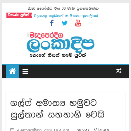
2026 අගෝස්තු මස 06 වැනි බ්‍රහස්පතින්දා
ඕමානයේ හෝමුස් යෝජනාව ඉරානය ඉවත දමයි
එසැණ පුවත් :
ඊශ්‍රායල ලෙබනන් සාමකතා ඉතාලියේ
මොජ්ටාබාගෙන් ඉරාන ජනපතිට අවසන් නිවේදනයක්
සාකච්ඡා ඕමානය සමග - ඉරානය
ඇමෙරිකාව සමග කිසිදු එකඟතාවක් නෑ - ඉරානය
ඉරානය සමග සාකච්ඡා අද - ට්‍රම්ප්
ගාසා වැසියෝ 17 ක් මියයති
ඊජිප්තුවට භූමිකම්පාවක්
ගාසාවේ සියලු සන්නද්ධ කණ්ඩායම් නිරායුධ කරනවා
පුටින් ඉරාන නාවික හමුදාව වර්ණනා කරයි
ගල්ෆ් අමාත්‍ය හමුවට
සුල්තාන් සහභාගි වෙයි
9 නොවෙම්බර් 2024 10:04 am
248 Views