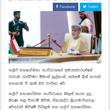
Facebook
Twitter
ගල්ෆ් සහයෝගිතා සංවිධානයේ අමාත්‍යවරුන්ගේ
25වැනි රැස්වීමට ඕමාන් සුල්තාන්, හයිතම් බින් තාරික්
සහභාගි වී ඇති බව වාර්තා වේ.
ගල්ෆ් සහායෝගිතා සංවිධානය නිකුත් කරන ලද
තීරණ පසු විපරම් කිරීම, ඒකාබද්ධ ක්‍රියාමාර්ගවල
වේගවත් කිරීමේ විධික්‍රම සහ ගල්ෆ් සහයෝගිතා