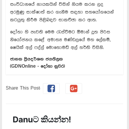
සංවිධානයේ නායකයින් විසින් නියම කරන ලද
අරමුණු සාක්ෂාත් කර ගැනීම සඳහා සහයෝගයෙන්
කටයුතු කිරීම පිළිබඳව සාකච්ඡා කර ඇත.
දෝහා හි පැවති මෙම රැස්වීමට ඕමාන් දූත පිරිස
නියෝජනය කළේ අමාත්‍ය මණ්ඩලයේ මහ ලේකම්,
ෂෙයික් අල් ෆද්ල් මොහොමඩ් අල් හර්ති විසිනි.
ජානක ප්‍රියදර්ශන ජයතිලක
(GDNOnline - දෝහා නුවර)
Share This Post: