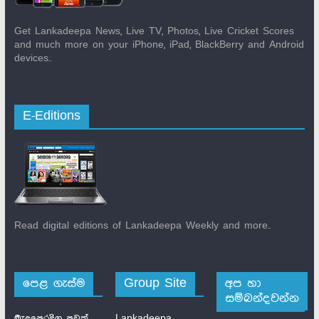
Get Lankadeepa News, Live TV, Photos, Live Cricket Scores
and much more on your iPhone, iPad, BlackBerry and Android
devices..
E-Editions
Read digital editions of Lankadeepa Weekly and more..
පෙළ ගැස්ම
Group Site
අප හා
සම්බන්දවන්න
මැදපෙරදිග පුවත්
Lankadeepa