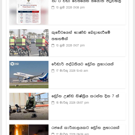
150 ට වඩා වේගයෙන් ගියොත් පිටුවහල්
10 ජුනි 2026 01:08 pm
කුවේටයෙන් භාණ්ඩ බෙදාහැරීමේ
තහනමක්
10 ජුනි 2026 01:07 pm
රේඩාර් පද්ධතියට ඩ්‍රෝන ප්‍රහාරයක්
17 මාර්තු 2026 10:43 am
ඩ්‍රෝන උණ්ඩ නිෂ්ක්‍රිය කරන්න දින 7 ක්
15 මාර්තු 2026 05:57 pm
රජයේ කාර්යාලයකට ඩ්‍රෝන ප්‍රහාරයක්
12 මාර්තු 2026 08:09 am