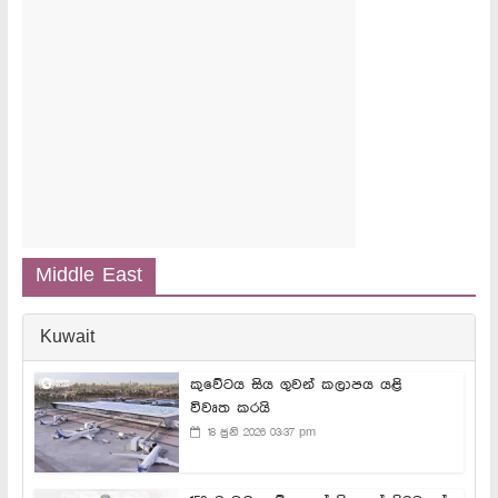
Middle East
Kuwait
කුවේටය සිය ගුවන් කලාපය යළි
විවෘත කරයි
18 ජුනි 2026 03:37 pm