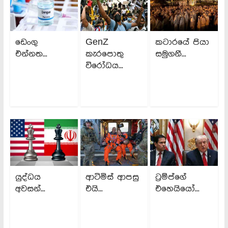
ඩෙංගු
GenZ
කටාරයේ පියා
එන්නත...
කැරපොතු
සමුගනී...
විරෝධය...
යුද්ධය
ආටිමිස් ආපසු
ට්‍රම්ප්ගේ
අවසන්...
එයි...
එහෙයියෝ...