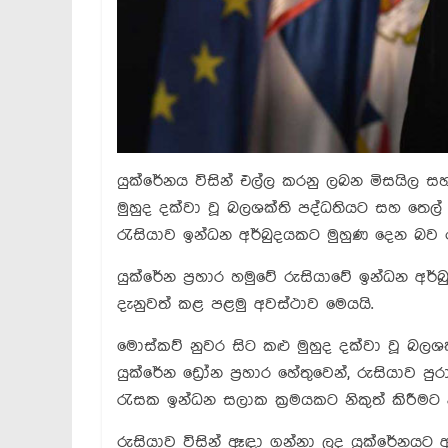
යුක්රේනය විසින් එල්ල කරනු ලබන මිසයිල සහ 
මුහුද දක්වා වූ බලශක්ති පද්ධතියට සහ තෙල් ප
රැසියාව ඉන්ධන අර්බුදයකට මුහුණ දෙන බව රුස
යුක්රේන ප්‍රහාර හමුවේ රුසියාවේ ඉන්ධන අර
දැනුවත් කළ පළමු අවස්ථාව මෙයයි.
මොස්කව් නුවර සිට කළු මුහුද දක්වා වූ බලශ
යුක්රේන ඩ්‍රෝන ප්‍රහාර හේතුවෙන්, රුසියාව පු
රැසක ඉන්ධන සලාක ක්‍රමයකට නිකුත් කිරීමට
රුසියාව විසින් ඈඳා ගන්නා ලද යුක්රේනයට අයත්