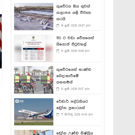
කුවේටය සිය ගුවන්
කලාපය යළි විවෘත
කරයි
18 ජුනි 2026 03:37 pm
150 ට වඩා වේගයෙන්
ගියොත් පිටුවහල්
10 ජුනි 2026 01:08 pm
කුවේටයෙන් භාණ්ඩ
බෙදාහැරීමේ
තහනමක්
10 ජුනි 2026 01:07 pm
රේඩාර් පද්ධතියට
ඩ්‍රෝන ප්‍රහාරයක්
17 මාර්තු 2026 10:43 am
ඩ්‍රෝන උණ්ඩ නිෂ්ක්‍රිය