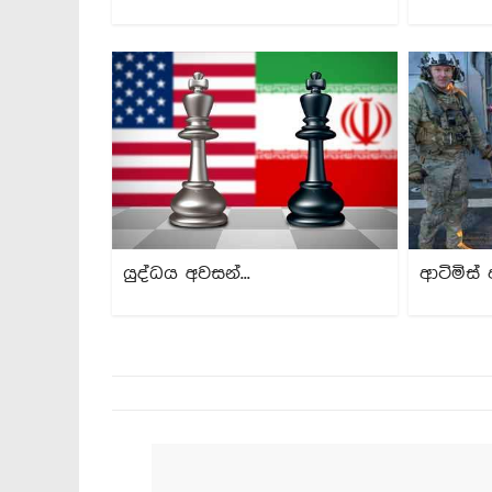
යුද්ධය අවසන්...
ආටිමිස් 