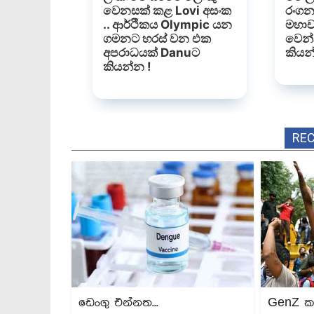
RE
ඩෙංගු එන්නත...
GenZ ක