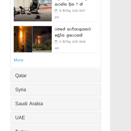
කරන්න දින 7 ක්
15 මාර්තු 2026 05:57
pm
රජයේ කාර්යාලයකට
ඩ්‍රෝන ප්‍රහාරයක්
12 මාර්තු 2026 08:09
am
More
Qatar
Syria
Saudi Arabia
UAE