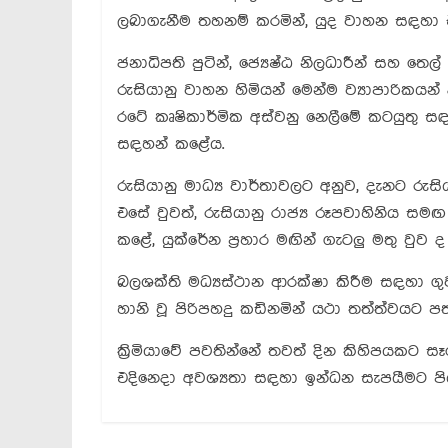
ලබාගැනීම තහනම් කරමින්, යුද වාහන සඳහා එහ
ජනාධිපති පුටින්, ජ්‍යෙෂ්ඨ නිලධාරීන් සහ තෙල
රුසියානු වාහන හිමියන් මෙන්ම ව්‍යාපාරිකය
රටේ කෘෂිකාර්මික අස්වනු නෙලීමේ කටයුතු 
සඳහන් කළේය.
රුසියානු මාධ්‍ය වාර්තාවලට අනුව, දැනට රු
එසේ වුවත්, රුසියානු රාජ්‍ය රූපවාහිනිය සම
කළේ, යුක්රේන ප්‍රහාර මඟින් ගැටලු මතු වු
බලශක්ති මධ්‍යස්ථාන ආරක්ෂා කිරීම සඳහා 
හානි වූ පිරිපහදු කඩිනමින් යථා තත්ත්වයට ප
ක්‍රිමියාවේ පවතින්නේ තවත් දින කිහිපයකට ස
එදිනෙදා අවශ්‍යතා සඳහා ඉන්ධන සැපයීමට 