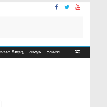
කතරේ මිණිමුතු
වගතුග
සුවසෙත