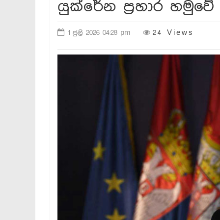
යුක්රේන ප්‍රහාර හමුව
1 ජුලි 2026 04:28 pm
24 Views