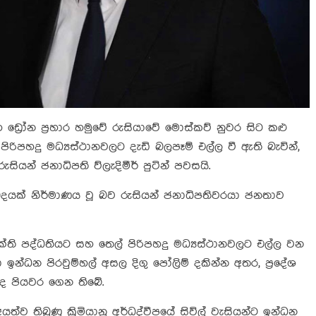
ඩ්‍රෝන ප්‍රහාර හමුවේ රුසියාවේ මොස්කව් නුවර සිට කළු
ිරිපහදු මධ්‍යස්ථානවලට දැඩි බලපෑම් එල්ල වී ඇති බැවින්,
ියන් ජනාධිපති ව්ලැදිමීර් පුටින් පවසයි.
්බුදයක් නිර්මාණය වූ බව රුසියන් ජනාධිපතිවරයා ජනතාව
ක්ති පද්ධතියට සහ තෙල් පිරිපහදු මධ්‍යස්ථානවලට එල්ල වන
රා ඉන්ධන පිරවුම්හල් අසල දිගු පෝලිම් දකින්න අතර, ප්‍රදේශ
 ද පියවර ගෙන තිබේ.
ව තිබුණු ක්‍රිමියානු අර්ධද්වීපයේ සිවිල් වැසියන්ට ඉන්ධන