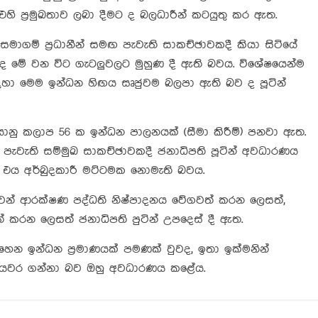
ි ප්‍රමුඛතාව ලබා දීමට ද බලධාරීන් කටයුතු කර ඇත.
් සමාගම් ප්‍රධානීන් සමඟ පැවැති සාකච්ඡාවකදී කියා සිටියේ
න් ද මේ වන විට ගැටලුවලට මුහුණ දී ඇති බවය. විශේෂයෙන්ම
සඳහා මෙම ඉන්ධන හිඟය සෘජුවම බලපා ඇති බව ද පූටින්
සියානු කලාප 56 ක ඉන්ධන පාලනයක් (සීමා කිරීම්) පනවා ඇත.
ඟ පැවැති සම්මුඛ සාකච්ඡාවකදී ජනාධිපති පූටින් අවධාරණය
ව ද එය අර්බුදකාරී මට්ටමක නොමැති බවය.
ගුවන් ආරක්ෂණ පද්ධති නිෂ්පාදනය වේගවත් කරන ලෙසත්,
ත් කරන ලෙසත් ජනාධිපති පුටින් උපදෙස් දී ඇත.
ෑහෙන ඉන්ධන ප්‍රමාණයක් පමණක් වුවද, ඉතා ඉක්මනින්
පියවර ගන්නා බව ඔහු අවධාරණය කළේය.