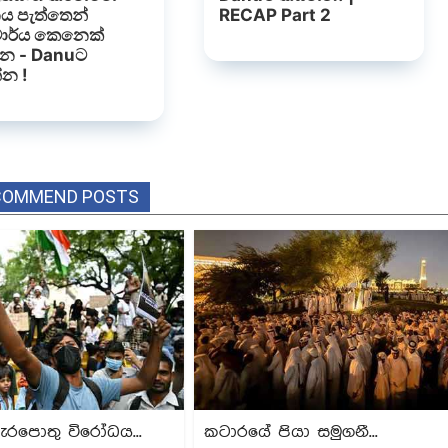
COMMEND POSTS
ැරපොතු විරෝධය...
කටාරයේ පියා සමුගනී...