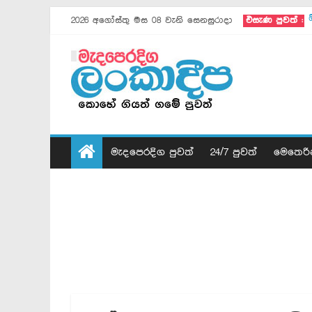
2026 අගෝස්තු මස 08 වැනි සෙනසුරාදා
එසැණ පුවත් :
මැදපෙරදිග පුවත්
24/7 පුවත්
මෙතෙරි