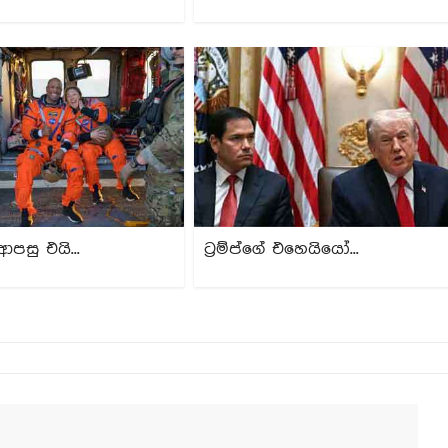
ආපසු එයි...
ට්‍රම්ප්ගේ එහෙයියෝ...