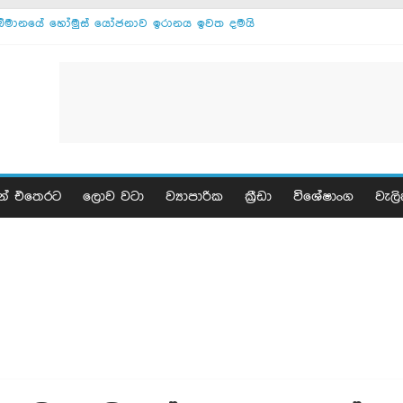
ඕමානයේ හෝමුස් යෝජනාව ඉරානය ඉවත දමයි
ඊශ්‍රායල ලෙබනන් සාමකතා ඉතාලියේ
මොජ්ටාබාගෙන් ඉරාන ජනපතිට අවසන් නිවේදනයක්
සාකච්ඡා ඕමානය සමග - ඉරානය
ඇමෙරිකාව සමග කිසිදු එකඟතාවක් නෑ - ඉරානය
ඉරානය සමග සාකච්ඡා අද - ට්‍රම්ප්
ගාසා වැසියෝ 17 ක් මියයති
ඊජිප්තුවට භූමිකම්පාවක්
ගාසාවේ සියලු සන්නද්ධ කණ්ඩායම් නිරායුධ කරනවා
න් එතෙරට
ලොව වටා
ව්‍යාපාරික
ක්‍රීඩා
විශේෂාංග
වැලි
පුටින් ඉරාන නාවික හමුදාව වර්ණනා කරයි