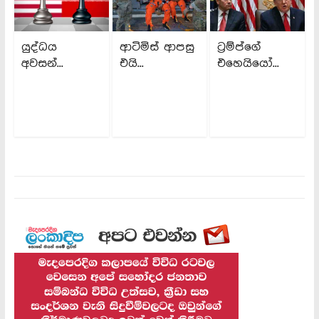
යුද්ධය
ආටිමිස් ආපසු
ට්‍රම්ප්ගේ
අවසන්...
එයි...
එහෙයියෝ...