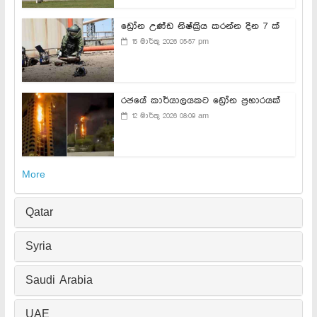
ඩ්‍රෝන උණ්ඩ නිෂ්ක්‍රිය කරන්න දින 7 ක්
15 මාර්තු 2026 05:57 pm
රජයේ කාර්යාලයකට ඩ්‍රෝන ප්‍රහාරයක්
12 මාර්තු 2026 08:09 am
More
Qatar
Syria
Saudi Arabia
UAE