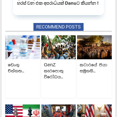
RECOMMEND POSTS
ඩෙංගු
GenZ
කටාරයේ පියා
එන්නත...
කැරපොතු
සමුගනී...
විරෝධය...