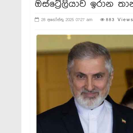
ඔස්ට්‍රේලියාව ඉරාන ත
28 අගෝස්තු 2025 07:27 am
883 View