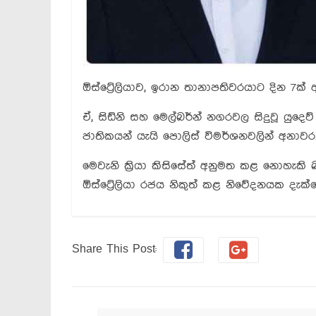
ඕස්ට්‍රේලියාව, ඉරාන තානාපතිවරයාට දින 7
ඒ, සිඩ්නි සහ මෙල්බර්න් නගරවල සිදුවූ යුදෙව්
ජාතිකයන් යැයි පොලිස් විමර්ශනවලින් අනා
මෙවැනි ක්‍රියා කිසිසේත් අනුමත කළ නොහැකි 
ඕස්ට්‍රේලියා රජය නිකුත් කළ නිවේදනයක දැක්ව
Share This Post: