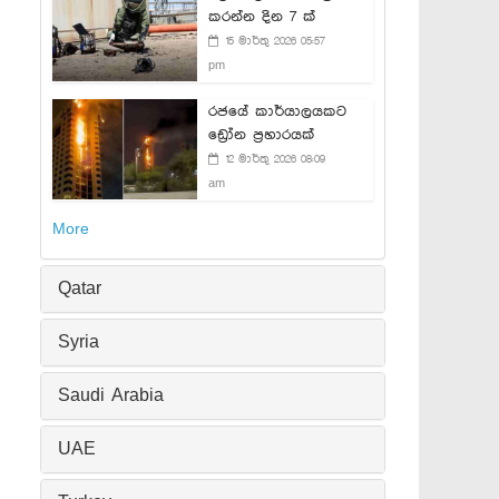
කරන්න දින 7 ක්
15 මාර්තු 2026 05:57
pm
රජයේ කාර්යාලයකට
ඩ්‍රෝන ප්‍රහාරයක්
12 මාර්තු 2026 08:09
am
More
Qatar
Syria
Saudi Arabia
UAE