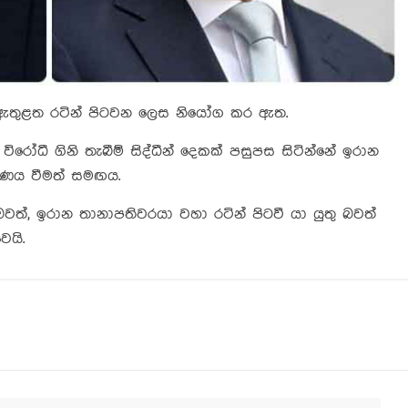
ක් ඇතුළත රටින් පිටවන ලෙස නියෝග කර ඇත.
 විරෝධී ගිනි තැබීම් සිද්ධීන් දෙකක් පසුපස සිටින්නේ ඉරාන
වරණය වීමත් සමඟය.
බවත්, ඉරාන තානාපතිවරයා වහා රටින් පිටවී යා යුතු බවත්
ෙයි.