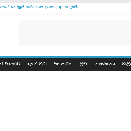
ානයේ හෝමුස් යෝජනාව ඉරානය ඉවත දමයි
‍රායල ලෙබනන් සාමකතා ඉතාලියේ
ජ්ටාබාගෙන් ඉරාන ජනපතිට අවසන් නිවේදනයක්
කච්ඡා ඕමානය සමග - ඉරානය
ෙරිකාව සමග කිසිදු එකඟතාවක් නෑ - ඉරානය
නය සමග සාකච්ඡා අද - ට්‍රම්ප්
ා වැසියෝ 17 ක් මියයති
ප්තුවට භූමිකම්පාවක්
ාවේ සියලු සන්නද්ධ කණ්ඩායම් නිරායුධ කරනවා
න් එතෙරට
ලොව වටා
ව්‍යාපාරික
ක්‍රීඩා
විශේෂාංග
වැලි
ින් ඉරාන නාවික හමුදාව වර්ණනා කරයි