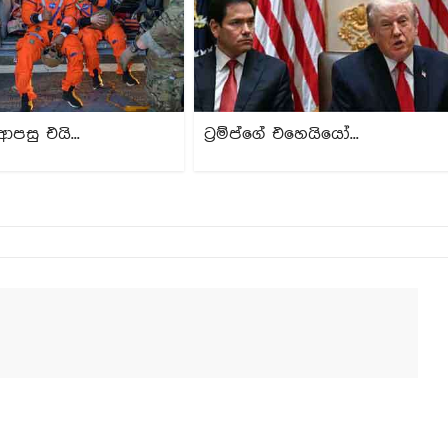
ආපසු එයි...
ට්‍රම්ප්ගේ එහෙයියෝ...