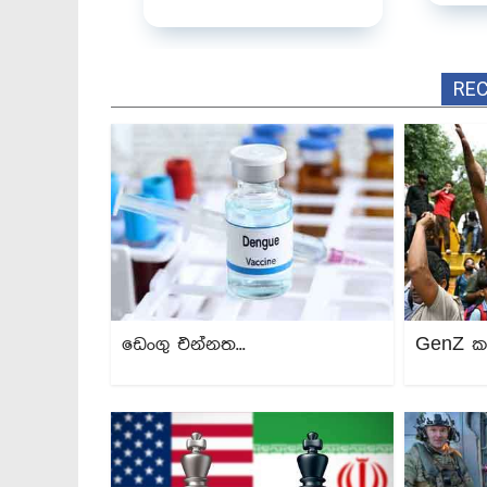
RE
ඩෙංගු එන්නත...
GenZ ක