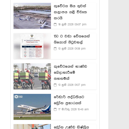
කුවේටය සිය ගුවන්
කලාපය යළි විවෘත
කරයි
18 ජුනි 2026 03:37 pm
150 ට වඩා වේගයෙන්
ගියොත් පිටුවහල්
10 ජුනි 2026 01:08 pm
කුවේටයෙන් භාණ්ඩ
බෙදාහැරීමේ
තහනමක්
10 ජුනි 2026 01:07 pm
රේඩාර් පද්ධතියට
ඩ්‍රෝන ප්‍රහාරයක්
17 මාර්තු 2026 10:43 am
ඩ්‍රෝන උණ්ඩ නිෂ්ක්‍රිය