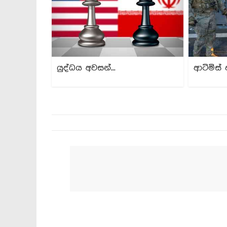
යුද්ධය අවසන්...
ආටිමිස් 