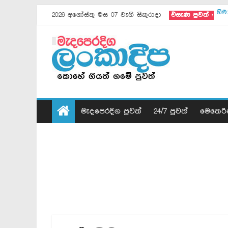
2026 අගෝස්තු මස 07 වැනි සිකුරාදා
එසැණ පුවත් :
ඕම
ඊශ්
මො
සා
ඇම
ඉරා
ගාස
ඊජි
ගාස
මැදපෙරදිග පුවත්
24/7 පුවත්
මෙතෙරි
පුට