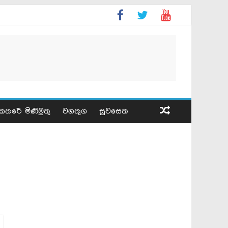
කතරේ මිණිමුතු
වගතුග
සුවසෙත