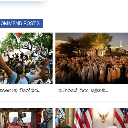
COMMEND POSTS
ැරපොතු විරෝධය...
කටාරයේ පියා සමුගනී...